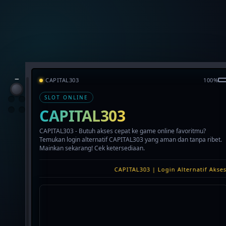
−
CAPITAL303
100%
SLOT ONLINE
CAPITAL303
CAPITAL303 - Butuh akses cepat ke game online favoritmu?
Temukan login alternatif CAPITAL303 yang aman dan tanpa ribet.
Mainkan sekarang! Cek ketersediaan.
CAPITAL303 | Login Alternatif Akse